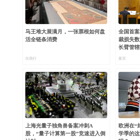
台风“白海豚”影响我国已成定
任前公示半年后，胡瑞连主
马王堆大展满月，一张票根如何盘
全国首案
活全链条消费
裁损失数
长臂管辖
外交部：日本“再军事化”已
任我行
案页
上海光量子独角兽备案冲刺A
欧洲在“
股，“量子计算第一股”竞速进入倒
学季的这