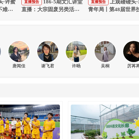
头·许蜜
186-5期文汇讲堂
上观碰碰头·
直播预告
直播预告
不难
直播：大宗固废另类活
青年局丨第48届世界
揭秘
法：中国工业的绿色生命
大赛“魔都技能创享汇
史
港专场
唐闻佳
谢飞君
许旸
吴桐
厉苒