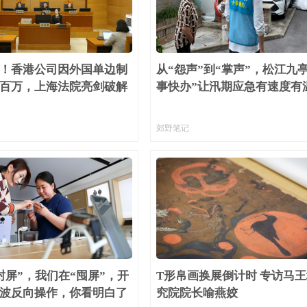
局 即将进入48小时台风警戒线
动投案
！香港公司因外国单边制
从“怨声”到“掌声”，松江九亭
百万，上海法院亮剑破解
事快办”让汛期应急有速度有
成地区和平稳现实威胁，必须高度警惕
郊野笔记
封屏”，我们在“囤屏”，开
T形帛画换展倒计时 专访马
波反向操作，你看明白了
究院院长喻燕姣