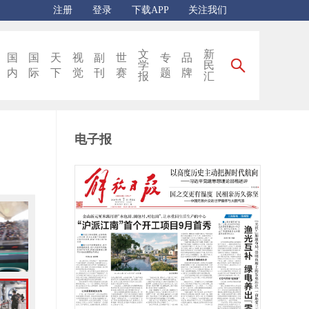
注册
登录
下载APP
关注我们
文
新
国
国
天
视
副
世
专
品
学
民
内
际
下
觉
刊
赛
题
牌
报
汇
电子报