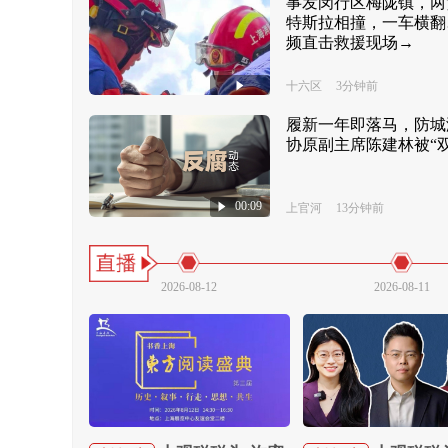
事发闵行区梅陇镇，两
特斯拉相撞，一车横翻
频直击救援现场→
十六区
3分钟前
履新一年即落马，防城
协原副主席陈建林被“双
00:09
上官河
13分钟前
2026-08-12
2026-08-11