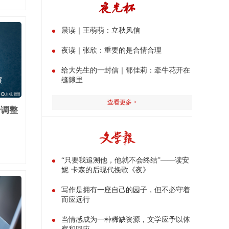
晨读｜王萌萌：立秋风信
夜读｜张欣：重要的是合情合理
给大先生的一封信｜郁佳莉：牵牛花开在
缝隙里
查看更多 >
子调整
“只要我追溯他，他就不会终结”——读安
妮·卡森的后现代挽歌《夜》
写作是拥有一座自己的园子，但不必守着
而应远行
当情感成为一种稀缺资源，文学应予以体