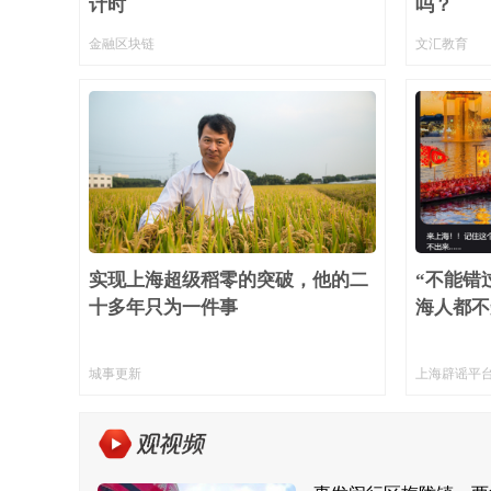
计时
吗？
金融区块链
文汇教育
实现上海超级稻零的突破，他的二
“不能错
十多年只为一件事
海人都不
城事更新
上海辟谣平