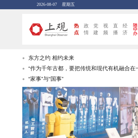
2026-08-07
星期五
热
政
党
视
直
经
点
情
建
频
播
济
东方之约 相约未来
●
追光的你｜太行山上新愚公
●
上半年我国机械工业经济运行稳中有进
●