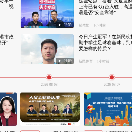
货车一
这些站点，看着“头皮发麻
……视
上海已有3万台入驻，高
暑是否“安全靠谱”
02:55
帮侬忙
1小时前
今日产生冠军！在新民晚
港市政
期中学生足球赛赢球，到
开”
要怎样的特质？
01:09
新民体育
1小时前
2026-08-08
2026-08-07