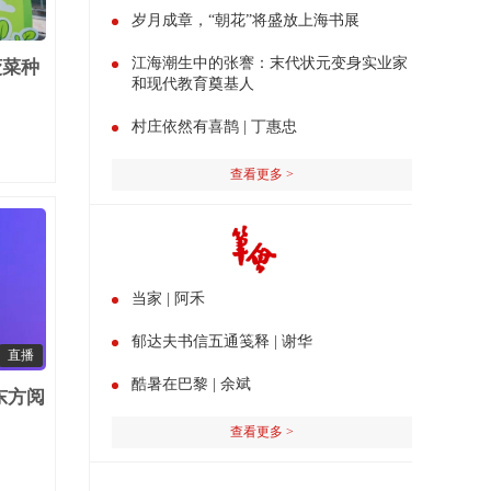
岁月成章，“朝花”将盛放上海书展
江海潮生中的张謇：末代状元变身实业家
菠菜种
和现代教育奠基人
村庄依然有喜鹊 | 丁惠忠
查看更多 >
当家 | 阿禾
郁达夫书信五通笺释 | 谢华
直播
酷暑在巴黎 | 余斌
东方阅
查看更多 >