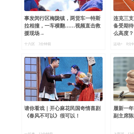
事发闵行区梅陇镇，两货车一特斯
连克三支
拉相撞，一车横翻……视频直击救
备受期待
援现场→
么高度？
十六区
3分钟前
运动+
8分
请你看戏｜开心麻花民国奇情喜剧
履新一年
《春风不可以》很可以！
副主席陈