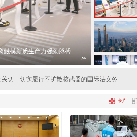
动投案
距离触摸新质生产力强劲脉搏
AI成“吞金
成地区和平稳现实威胁，必须高度警惕
2
/
5
会关切，切实履行不扩散核武器的国际法义务
央气象台升级台风预警
卡片
品启动网络安全审查的公告