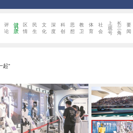
上
长
评
区
民
文
深
科
思
教
体
社
要
观
三
论
情
生
化
度
创
想
卫
育
会
闻
号
角