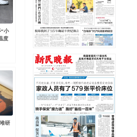
“小
温度
王堆研