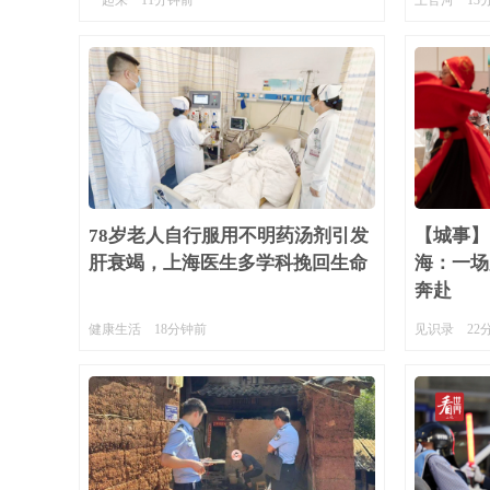
一起来
11分钟前
上官河
13
78岁老人自行服用不明药汤剂引发
【城事】国
肝衰竭，上海医生多学科挽回生命
海：一场
奔赴
健康生活
18分钟前
见识录
22