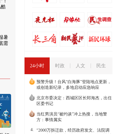
”！
江江三人行｜上海65岁以上
温酷
人，这件事一定要马上做！
江江三人行
3小时前
报暑
幕后 | 上海京剧院95后演员
底需
演《奇袭白虎团》，打磨朝
舞蹈
01:57
文化观澜
3小时前
24小时
时政
人文
民生
预警升级！台风“白海豚”登陆地点更新，
或创造新纪录，多地启动应急响应
北京市委决定：西城区区长郅海杰，出任
区委书记
当红男演员“被约谈”冲上热搜，当地警
方：事情属实
4.
“2000万拆迁款，经历政府发文、法院调