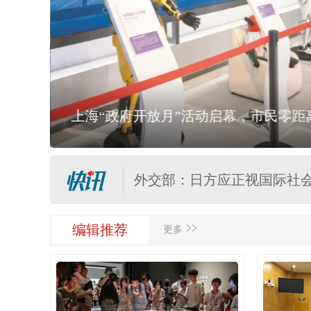
任前公示半年后，胡瑞连主
上海“政府开放月”活动启幕，市民零
外交部：日本“再军事化”已
外交部：日方应正视国际社
>>
“白海豚”登陆地点更新！中
编辑推荐
更多
关于对派拓公司在华销售产