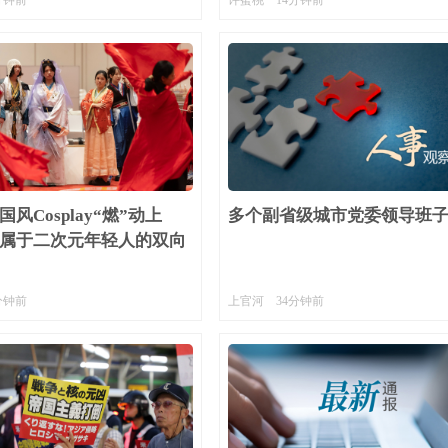
分钟前
许蜜桃
14分钟前
风Cosplay“燃”动上
多个副省级城市党委领导班
属于二次元年轻人的双向
分钟前
上官河
34分钟前