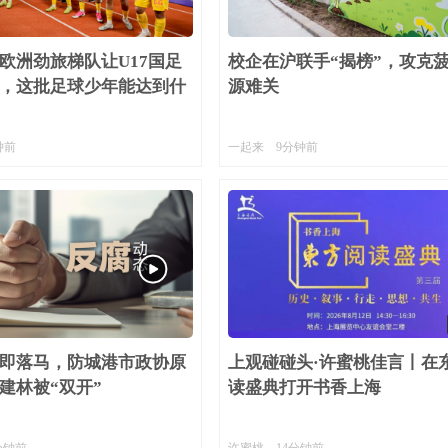
欧洲劲旅梯队让U17国足
校企在沪联手“揭榜”，攻克
，这批足球少年能达到什
源难关
钟前
一起来
9分钟前
即落马，防城港市政协原
上观碰碰头·许蜜桃佳言丨在
建林被“双开”
读盛典打开书香上海