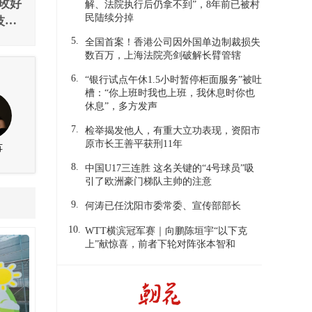
玫好
解、法院执行后仍拿不到”，8年前已被村
民陆续分掉
技能
”临
5.
全国首案！香港公司因外国单边制裁损失
数百万，上海法院亮剑破解长臂管辖
6.
“银行试点午休1.5小时暂停柜面服务”被吐
槽：“你上班时我也上班，我休息时你也
休息”，多方发声
7.
检举揭发他人，有重大立功表现，资阳市
原市长王善平获刑11年
苒
李一能
8.
中国U17三连胜 这名关键的“4号球员”吸
引了欧洲豪门梯队主帅的注意
9.
何涛已任沈阳市委常委、宣传部部长
10.
WTT横滨冠军赛｜向鹏陈垣宇“以下克
上”献惊喜，前者下轮对阵张本智和