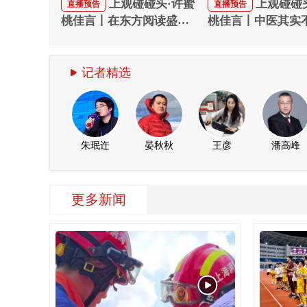
上观碰碰头·许蜜
上观碰碰
直播预告
直播预告
桃佳言丨在东方阅读盛典
桃佳言丨中医其实
打开书香上海
懂！科普爆款答疑
记者精选
朱珉迕
晏秋秋
王彦
潘高峰
更多新闻