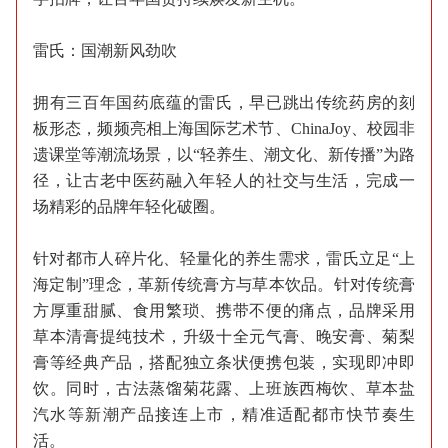
雷氏：国潮新风劲吹
拥有三百年国药底蕴的雷氏，早已跳出传统药房的刻
板形态，频频亮相上海国际艺术节、ChinaJoy、校园非
遗课堂等潮流场景，以“轻养生、潮文化、新传播”为路
径，让古老中医药融入年轻人的社交与生活，完成一
场精彩的品牌年轻化破圈。
针对都市人碎片化、轻量化的养生需求，雷氏立足“上
海定制”理念，革新传统膏方与草本饮品。针对传统膏
方厚重甜腻、食用繁琐、携带不便的痛点，品牌采用
草本清膏提纯技术，升级十全元气膏、晚安膏、菊梨
膏等经典产品，搭配独立条状便携包装，实现即冲即
饮。同时，古法蒸馏菊花露、上班族西梅饮、草本盐
汽水等新潮产品接连上市，精准适配都市快节奏生
活。