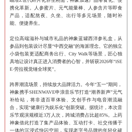
瞄准Z世代碎片化养生刚需，神象加速产品零食化、便
携化革新。人参蜜片、元气能量棒、人参含片等即食
产品，适配熬夜、久坐、出行等多元场景，随时补
能、便捷养生。
定位高端滋补与城市礼品的神象蓝罐西洋参礼盒，从
参品到包装设计尽显“中西交融”的海派理念。它的独立
小袋包装更适配商务出行、City Walk等场景，匠心独
具地让设计真正进入消费者的心智，并斩获2026年“iSE
E·劳拉视觉锤全球奖”。
跨界潮流场景，持续放大品牌活力。今年“五一”期间，
神象携手SHENWAVE申浪音乐节打造“潮养新声”元气
补给站，将非遗百草体验、文创手作与电音潮流融
合，实现“健康行为娱乐化”创新突破。据统计，本次音
乐节观演规模近3万人次，跨城消费占比超85%。上药
神象借此打造了集产品体验、互动打卡、社交传播于
一体的沉浸式快闪空间，实现老字号品牌的年轻化破