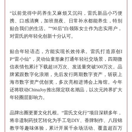
“以前觉得中药养生又麻烦又沉闷，雷氏新品小巧便
携、口感清爽，加班熬夜、日常补水都能养生，特别
贴合我们的生活。”“90后”白领陈女士作为忠实用户，
对雷氏的年轻化创新十分认可。
贴合年轻语态，方能实现长效传承。雷氏打造原创I
P“雷小仙”，灵动仙童形象打通年轻社交场景，四期微
信表情包累计下载超18万次、发送量突破500万次。品
牌紧跟数字化浪潮，先后发行两期数字资产，斩获上
海市数字资产优创奖，多次亮相进博会上海馆。今年
还将联动ChinaJoy推出限定联名潮品，以次元跨界扩大
年轻圈层影响力。
品牌出圈更要文化扎根。“雷氏文化行”项目深耕多年，
将非遗制药技艺转化为手工皂DIY、香牌制作、八段锦
教学等趣味体验，累计开展千余场活动、覆盖超百万