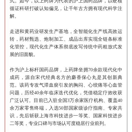
式。如今，以上药牌为代表的沪上国药品牌，以硬核
循证科研打破认知偏见，让千年古方拥有现代科学注
解。
走进和黄药业研发生产基地，全智能化生产线高效运
转，药材甄选、炮制加工、成品出库实现全链条标准
化管控，现代化生产体系彻底改写传统中药粗放式发
展的旧面貌。
作为沪上标杆国药品牌，上药牌坐拥70余款现代化中
成药，源自宋代经典名方的麝香保心丸是其创新典
范。该药专攻气滞血瘀引发的胸闷、心绞痛等心血管
问题，历经40余年临床迭代优化，凭借稳定疗效收获
广泛认可。目前已入驻全国3万余家医疗机构、覆盖40
余万家零售终端，入选50部国家级诊疗指南、专家共
识，先后斩获上海市科技进步一等奖、国家科技进步
二等奖，专业口碑与市场认可度稳居行业前列。