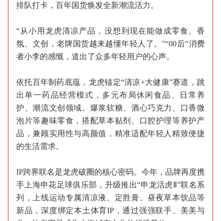
排队打卡，百年国货焕发全新潮流活力。
“从小用龙虎清凉产品，没想到现在能做成零食、香
氛、文创，老牌国货越来越懂年轻人了。”“00后”消费
者小李的感慨，道出了众多年轻用户的心声。
依托百年制药底蕴，龙虎锚定“清凉+大健康”赛道，跳
出单一药品经营模式，多元布局休闲食品、日常养
护、潮流文创领域。爆浆软糖、酒心巧克力、口香微
泡片等趣味零食，搭配草本贴剂、口腔护理等养护产
品，兼顾实用性与高颜值，精准适配年轻人精致便捷
的生活需求。
IP跨界联名是龙虎破圈的核心密码。今年，品牌再度携
手上海申花足球俱乐部，升级推出“申龙活虎Ⅱ”联名系
列，上线运动专属清凉液、定胜膏、昼夜草本饮品等
新品，深度绑定本土体育IP，通过强强联手、美美与