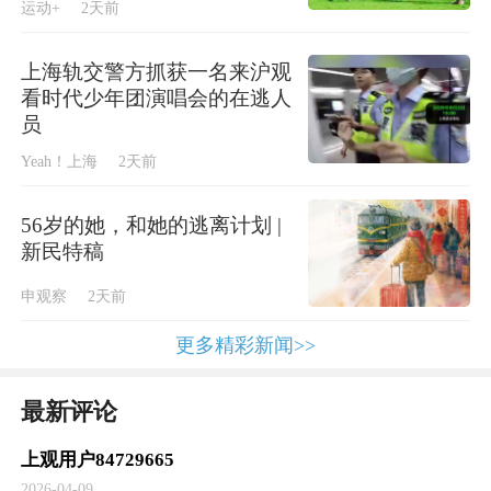
运动+
2天前
上海轨交警方抓获一名来沪观
看时代少年团演唱会的在逃人
员
Yeah！上海
2天前
56岁的她，和她的逃离计划 |
新民特稿
申观察
2天前
“我跟中国乒乓球运动员打了比赛”
更多精彩新闻>>
1972年2月，时任美国总统尼克松访华，正式
最新评论
开启中美关系正常化进程。同年4月，中国乒
上观用户84729665
乓球代表团应邀回访美国，并在白宫受到尼克
2026-04-09