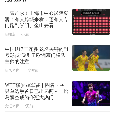
一票难求！上海市中心影院爆
满！有人跨城来看，还有人专
门跑到崇明、金山去看
新瞰点
2天前
中国U17三连胜 这名关键的“4
号球员”吸引了欧洲豪门梯队
主帅的注意
新民体育
14小时前
WTT横滨冠军赛｜四名国乒
男单选手首日已出局两人，松
岛辉空成为夺冠大热门
文汇体育
2天前