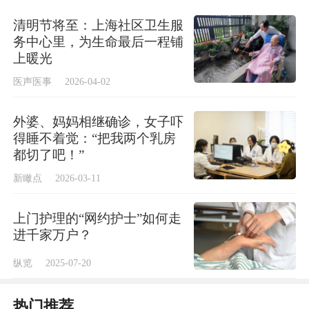
清明节将至：上海社区卫生服
务中心里，为生命最后一程铺
上暖光
医声医事
2026-04-02
外婆、妈妈相继确诊，女子吓
得睡不着觉：“把我两个乳房
都切了吧！”
新瞰点
2026-03-11
上门护理的“网约护士”如何走
进千家万户？
纵览
2025-07-20
热门推荐