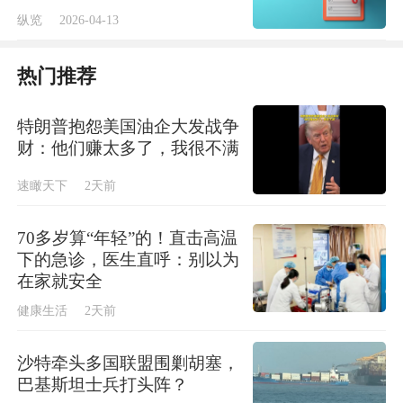
纵览
2026-04-13
热门推荐
特朗普抱怨美国油企大发战争
财：他们赚太多了，我很不满
速瞰天下
2天前
70多岁算“年轻”的！直击高温
下的急诊，医生直呼：别以为
在家就安全
健康生活
2天前
沙特牵头多国联盟围剿胡塞，
巴基斯坦士兵打头阵？