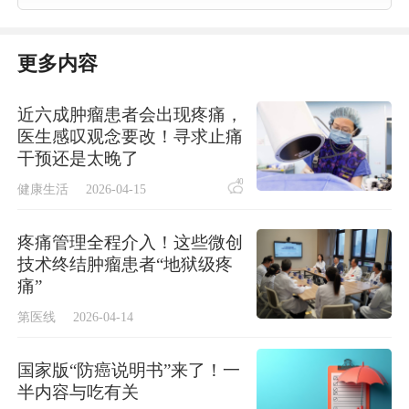
更多内容
近六成肿瘤患者会出现疼痛，
医生感叹观念要改！寻求止痛
干预还是太晚了
40
健康生活
2026-04-15
疼痛管理全程介入！这些微创
技术终结肿瘤患者“地狱级疼
痛”
第医线
2026-04-14
国家版“防癌说明书”来了！一
半内容与吃有关