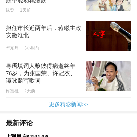
数不能动辄报数
此“五美”已成为当下昆剧创作，尤其是全本戏
纵览
2天前
与新编剧目排演的“新美学”。
担任市长近两年后，蒋曦主政
获奖的这八位艺术家，正是这一“新美学”的核
安徽淮北
心践行者。他们以精品化和精细化的艺术审
华东局
5小时前
美，为当下昆剧表演各行当树立了标杆典范，
共同构成了一整套关乎昆曲美学航向的系统坐
粤语填词人黎彼得病逝终年
76岁，为张国荣、许冠杰、
标，并经由教学广泛传至全国八大昆团及其他
谭咏麟写歌词
剧种院团。师从“昆大班”，已成为继师
许蜜桃
2天前
从“传”字辈之后，戏曲专业公认的新一代“高学
更多精彩新闻>>
历”象征。
最新评论
人才筑基，构筑雁阵梯队
上观用户84531298