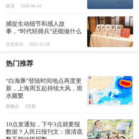
纵览
2026-04-24
艺术上出人出戏、守正创新，于教育上因材施
教、严格把关，成为继昆剧“传”字辈、俞振飞
捕捉生动细节和感人故
等前辈艺术家之后，引领昆曲美学航向的新一
事，“时代轻骑兵”还能做什么
代执舵者。
文化生活
2025-11-18
较之传统，“昆大班”的表演有着鲜明的“五
热门推荐
美”追求：一是叙事的“张力美”，于情节跌宕和
“白海豚”登陆时间地点再度更
情绪高潮处作放大化处理；二是人物的“形象
新，上海周五起持续大风，雨
美”，以当代审美重塑角色，使之立体丰满；三
水频繁
是表演的“造型美”，于程式中融入更多舞蹈元
新瞰点
2天前
素与场面调度，使舞台灵动丰富；四是舞台
的“视觉美”，引入布景、灯光等现代设计；五
10点发通知，下午3点就要报
数据？人民日报刊文：摸清底
是音乐的“听觉美”，扩充伴奏、丰富和声。