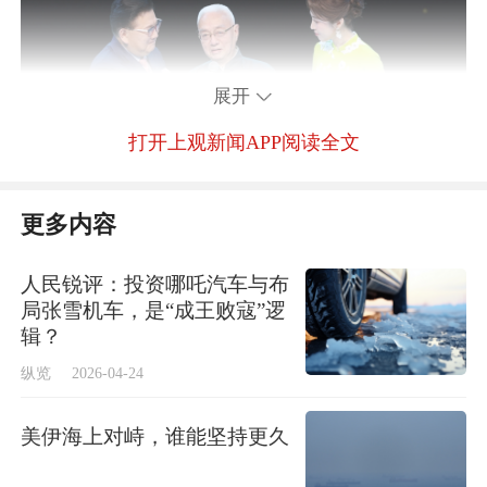
展开
打开上观新闻APP阅读全文
更多内容
蔡正仁发言
人民锐评：投资哪吒汽车与布
局张雪机车，是“成王败寇”逻
辑？
艺术把关，执舵美学航向
纵览
2026-04-24
上海昆剧团“昆大班”是新中国成立以来南方昆
美伊海上对峙，谁能坚持更久
剧舞台最具代表性的艺术传承力量，被全国戏
曲教育界公认为“成材率最高的班级”。他们于