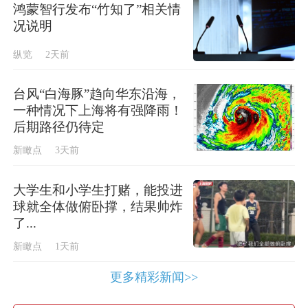
鸿蒙智行发布“竹知了”相关情
况说明
纵览
2天前
台风“白海豚”趋向华东沿海，
一种情况下上海将有强降雨！
后期路径仍待定
新瞰点
3天前
大学生和小学生打赌，能投进
球就全体做俯卧撑，结果帅炸
了...
新瞰点
1天前
更多精彩新闻>>