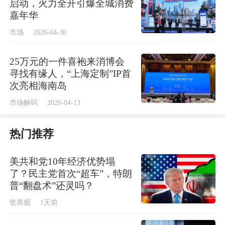
启动，火力全开引爆全城消费
嘉年华
市场
2026-04-30
25万元的一件喜袍来消博会
寻找有缘人，“上海定制”IP首
次亮相海南岛
市场解码
2026-04-13
热门推荐
美共和党10年经济优势塌
了？民主党首次“超车”，特朗
普“翻盘术”还灵吗？
世界观
1天前