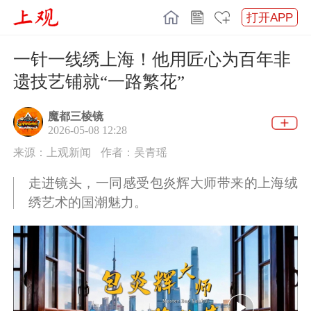
打开APP
一针一线绣上海！他用匠心为百年非
遗技艺铺就“一路繁花”
魔都三棱镜
2026-05-08 12:28
来源：上观新闻
作者：吴青瑶
走进镜头，一同感受包炎辉大师带来的上海绒
绣艺术的国潮魅力。