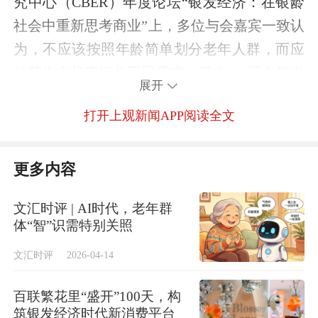
究中心（CBER）年度论坛“
银发经济：在银龄
社会中重新思考商业
”上，多位与会嘉宾一致认
为，不应该按照年龄简单划分老年人群，而应
按其生命状态细分不同需求。其中，“活力银发
展开
族”这一群体将成为未来消费的主力军。此外，
打开上观新闻APP阅读全文
老人的消费需求非常多元，“不要把他们当
成‘老人’，而要当作一个人”。“银发经济需要
完成一次价值重构：从医疗护理
更多内容
（Healthcare），走向更健康、更快乐的照护
文汇时评 | AI时代，老年群
（Healthier care），再走向覆盖身心社交精神
体“智”识需特别关照
的全维健康经济（Wellness economy）。”中欧
文汇时评
2026-04-14
国际工商学院副教务长兼MBA课程部主任、市
场营销学副教授张玲玲表示。
百联繁花里“盛开”100天，构
筑银发经济时代新消费平台