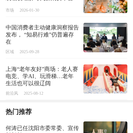
银发经济不能被简单理解为“围绕老年人的消
市场
2026-01-30
费市场”
中国消费者主动健康洞察报告
发布， “知易行难”仍普遍存
随着人口老龄化进程持续加速，我国人口结构
在
正加速从传统的“金字塔形“转向“块状结
区域
2025-09-28
构”。“老年人因为未来预期、收入下降等原
因，消费是在下降的。”张玲玲直言。
上海“老年友好”商场：老人赛
电竞、学AI、玩滑梯…老年
生活也可以很辽阔
“应对挑战的最好方式，是把挑战变成机会、变
前沿风
2025-08-12
成资源。”上海纽约大学校长童世骏认为，银发
经济不能被简单理解为“围绕老年人的消费市
热门推荐
场”，更是科研、人才培养与城市治理的综合性
议题。它既有公共政策属性，也有市场创新空
何涛已任沈阳市委常委、宣传