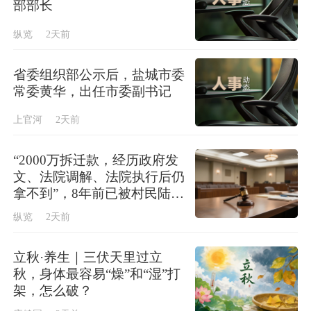
间；既关乎医疗照护，也关乎健康管理、社交
部部长
关系、精神生活与人生意义。在我国，银发经
纵览
2天前
济已经与数字经济、绿色经济并列为拓展就业
新空间的重点领域。
省委组织部公示后，盐城市委
常委黄华，出任市委副书记
上官河
2天前
“2000万拆迁款，经历政府发
文、法院调解、法院执行后仍
拿不到”，8年前已被村民陆续
分掉
纵览
2天前
立秋·养生｜三伏天里过立
秋，身体最容易“燥”和“湿”打
架，怎么破？