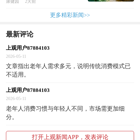
康健园
2天前
机会在哪里？“按生命阶段区分，老年人可以分
更多精彩新闻>>
为三类：‘想走就走’的活力阶段、‘想想再走’的
慢行阶段以及‘不想走’的照护阶段。在不同阶
最新评论
段，老年人的需求非常不同。”张玲玲表示，用
上观用户87884103
马斯洛需求层次理论梳理银发需求，除了底层
2026-05-11
的基础性需求，还有中层的社会性需求以及上
文章指出老年人需求多元，说明传统消费模式已
层的成长性需求。
不适用。
上观用户87884103
目前，国内老年人高阶需求的高质量供给仍然
2026-05-11
不足，尤其是在社交、成长、精神满足等层
老年人消费习惯与年轻人不同，市场需更加细
面，仍处于“有需求、无供给”状态。“老年人是
分。
很有消费能力的一群人。”消费投资人、商业研
究者黄海将1960年至1975年左右出生的人群定
打开上观新闻APP，发表评论