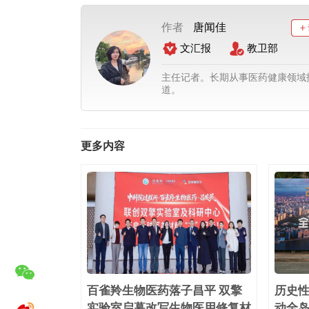
作者
唐闻佳
文汇报
教卫部
主任记者。长期从事医药健康领域
道。
更多内容
百雀羚生物医药落子昌平 双擎
历史
实验室启幕改写生物医用修复材
动全