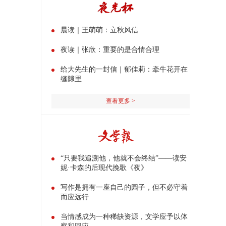
晨读｜王萌萌：立秋风信
夜读｜张欣：重要的是合情合理
给大先生的一封信｜郁佳莉：牵牛花开在
缝隙里
查看更多 >
“只要我追溯他，他就不会终结”——读安
妮·卡森的后现代挽歌《夜》
写作是拥有一座自己的园子，但不必守着
而应远行
当情感成为一种稀缺资源，文学应予以体