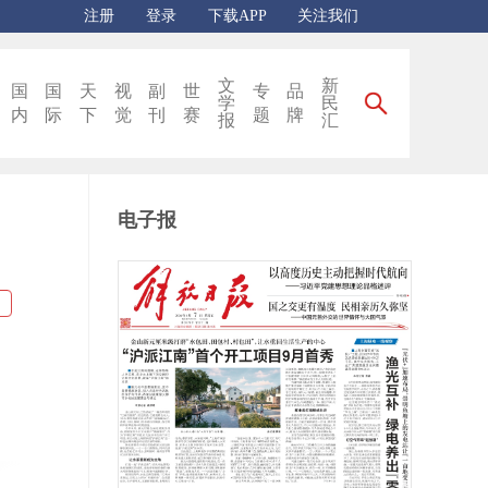
注册
登录
下载APP
关注我们
文
新
国
国
天
视
副
世
专
品
学
民
内
际
下
觉
刊
赛
题
牌
报
汇
电子报