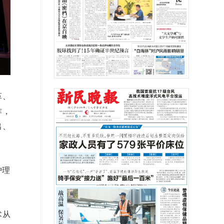
革、
作，
出、
护理
术从