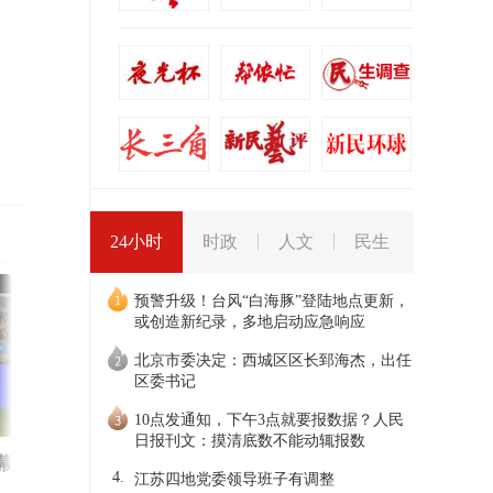
24小时
时政
人文
民生
预警升级！台风“白海豚”登陆地点更新，
或创造新纪录，多地启动应急响应
北京市委决定：西城区区长郅海杰，出任
区委书记
10点发通知，下午3点就要报数据？人民
日报刊文：摸清底数不能动辄报数
幕
想“一站式”体验各种兴趣班？
4.
江苏四地党委领导班子有调整
去第二届上海市校外教育展示会