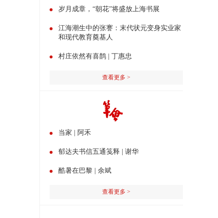
岁月成章，“朝花”将盛放上海书展
江海潮生中的张謇：末代状元变身实业家
和现代教育奠基人
村庄依然有喜鹊 | 丁惠忠
查看更多 >
当家 | 阿禾
郁达夫书信五通笺释 | 谢华
酷暑在巴黎 | 余斌
查看更多 >