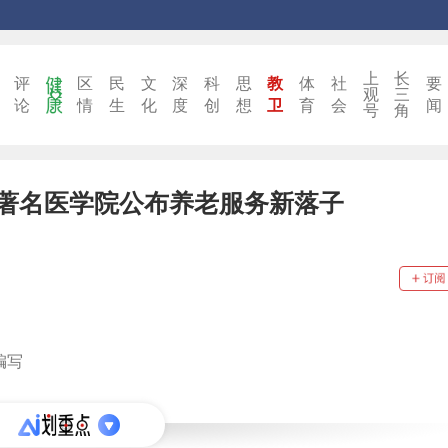
上
长
评
区
民
文
深
科
思
教
体
社
要
观
三
论
情
生
化
度
创
想
卫
育
会
闻
号
角
著名医学院公布养老服务新落子
编写