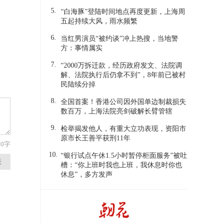
看一看吧！
5.
“白海豚”登陆时间地点再度更新，上海周
五起持续大风，雨水频繁
1
教育星球
2025-06-28
6.
当红男演员“被约谈”冲上热搜，当地警
方：事情属实
7.
“2000万拆迁款，经历政府发文、法院调
解、法院执行后仍拿不到”，8年前已被村
民陆续分掉
8.
全国首案！香港公司因外国单边制裁损失
数百万，上海法院亮剑破解长臂管辖
9.
检举揭发他人，有重大立功表现，资阳市
原市长王善平获刑11年
入
0
字
10.
“银行试点午休1.5小时暂停柜面服务”被吐
表
槽：“你上班时我也上班，我休息时你也
休息”，多方发声