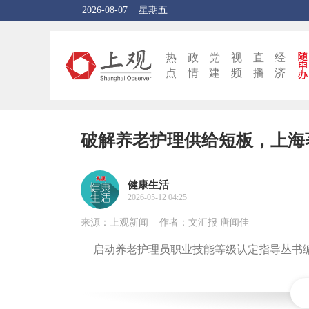
2026-08-07
星期五
热
政
党
视
直
经
点
情
建
频
播
济
破解养老护理供给短板，上海
健康生活
2026-05-12 04:25
来源：上观新闻
作者：文汇报 唐闻佳
启动养老护理员职业技能等级认定指导丛书