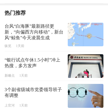
热门推荐
台风“白海豚”最新路径更
上海外国语大学校长孟钟捷
新，“向偏西方向移动”，新台
风“鲸鱼”今天凌晨生成
纵览
1天前
孟钟捷表示，上海外国语大学紧扣服务国家战
略和上海发展，聚焦“全球中东”布局，依托多
“银行试点午休1.5小时”冲上
语种、跨学科优势，以“五文”体系深化中东研
热搜，多方发声
究，强化智库与人才供给，助力中国企业高质
新瞰点
1天前
量出海中东。学校将以语言为基、以学术为
桥、以智库为用，为构建中国中东学自主知识
3个副省级城市党委领导班子
有调整
体系、服务中国中东外交、推动文明互鉴贡献
力量。
上官河
1天前