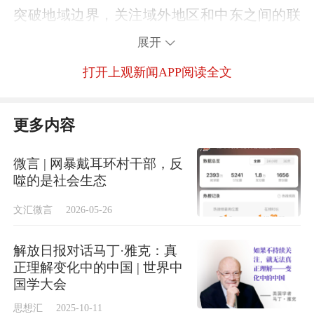
突破地域边界，关注域外地区和中东之间的联
系互动；以立体多维的角度，探寻中东发展的
展开
深层次文化密码；把中东融入全球发展中的主
打开上观新闻APP阅读全文
客一体化进行思考，也将随着中国全球治理实
践，推动全球发展进程。“全球中东”以助力人
更多内容
类命运共同体建设为目标，建立中东研究全球
网络，推动中国成为全球中东知识生产的重要
微言 | 网暴戴耳环村干部，反
供给地。
噬的是社会生态
文汇微言
2026-05-26
解放日报对话马丁·雅克：真
正理解变化中的中国 | 世界中
国学大会
思想汇
2025-10-11