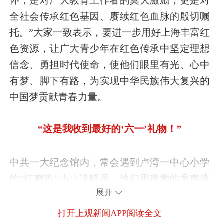
怀，是对广大教育工作者的莫大激励，更是对
全社会传承红色基因、赓续红色血脉的殷切嘱
托。”大家一致表示，要进一步用好上海丰富红
色资源，让广大青少年在红色传承中坚定理想
信念、勇担时代使命，使他们眼里有光、心中
有梦、脚下有路，为实现中华民族伟大复兴的
中国梦贡献青春力量。
“这是我收到最好的‘六一’礼物！”
中共一大纪念馆内，常会遇到卢湾一中心小学
的“红喇叭”小小讲解员。他们用稚嫩的童声流
展开
利地为观众讲述中国共产党的历史。自2006年
成立以来，“红喇叭”小小讲解员社团走出千余
打开上观新闻APP阅读全文