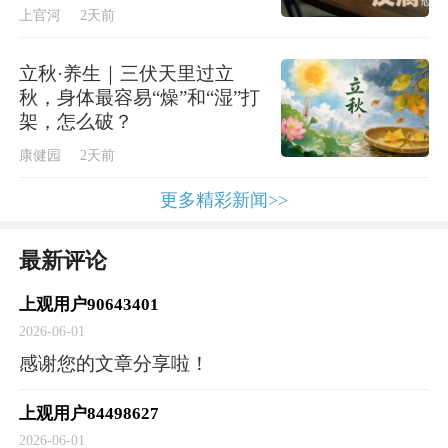
领、打磨讲解细节，把一个个动人的红色故事
上官河
2天前
讲鲜活讲生动，用少年之声传承红色精神、传
递信仰力量，引导更多同龄人铭记百年党史、
立秋·养生｜三伏天里过立
秋，身体最容易“燥”和“湿”打
厚植爱国情怀。
架，怎么破？
康健园
2天前
“20年来亲眼见证了一批又一批孩子的成长，真
更多精彩新闻>>
为他们感到骄傲与自豪。”中共一大纪念馆宣教
部主任杨宇百感交集：“第一批孩子来讲解是在
最新评论
暑假期间，由于一大会址是保护建筑，那时没
有空调，孩子们虽然热得汗流浃背，但异常认
上观用户90643401
真。”
2026-06-01
感谢您的文章分享啦！
她迄今还记得小小讲解员刚上岗时的场景：彼
上观用户84498627
时，他们见到游客还十分胆怯，随着游客对他
2026-06-01