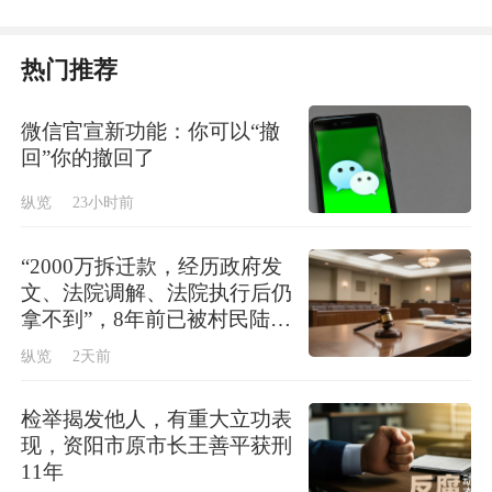
名小讲解员。
热门推荐
习近平总书记的回信让卢湾一中心小学的师生
备受鼓舞。校长吴蓉瑾表示，红色场馆是最好
微信官宣新功能：你可以“撤
回”你的撤回了
的思政课堂，“一大”这片初心之地为少年儿童
成长成才注入最鲜活、最珍贵的红色养分，为
纵览
23小时前
学校开展红色育人教育筑牢了坚实根基，也更
“2000万拆迁款，经历政府发
加坚定学校深耕红色育人教育、培育时代新人
文、法院调解、法院执行后仍
的初心与使命。
拿不到”，8年前已被村民陆续
分掉
纵览
2天前
“这是我收到最好的‘六一’礼物！”卢湾一中心
检举揭发他人，有重大立功表
小学“红喇叭”小讲解员谢亦翎难掩激动之情。
现，资阳市原市长王善平获刑
她表示，会坚守小小讲解员岗位，勤练讲解本
11年