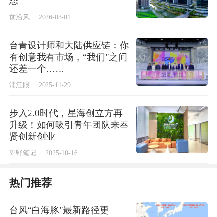
态
队推出“锂安守护”主动防御系统。这些项目与
前沿风
2026-03-01
高予彤团队的光伏运维方案一起，在现场进行
台青设计师和大陆供应链：你
了路演展示。
有创意我有市场，“我们”之间
还差一个……
浦江眼
2025-11-29
步入2.0时代，星海创立方再
升级！如何吸引青年团队来奉
贤创新创业
郊野笔记
2025-10-16
热门推荐
台风“白海豚”最新路径更