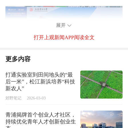
展开
打开上观新闻APP阅读全文
更多内容
打通实验室到田间地头的“最
后一米”，松江新浜培养“科技
新农人”
入驻项目普遍来自产业实际问题。针对工业防
郊野笔记
2026-03-03
腐领域安全风险，环境与化学工程学院王松桐
青浦揭牌首个创业人才社区，
团队研发高安全不燃型玻璃鳞片涂料；针对锂
持续优化青年人才创新创业生
电池热失控隐患，能源与机械工程学院高瑜团