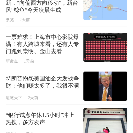
新，“向偏西方向移动”，新台
“众创空间”位于临港新片区“零界魔方·同汇
风“鲸鱼”今天凌晨生成
168”。“零界魔方”是全国首个超级个体创业服
纵览
2天前
务认证标准策源地，“同汇168”主要面向大学生
创业群体，打造毗邻临港五校的大学创业园。
一票难求！上海市中心影院爆
满！有人跨城来看，还有人专
随着空间启用，上海电力大学成为首家以整片
门跑到崇明、金山去看
签约形式入驻该园区的高校。
新瞰点
1天前
上海电力大学校长顾春华表示，学校要打造“离
特朗普抱怨美国油企大发战争
财：他们赚太多了，我很不满
产业最近、离市场最近”的双创平台。依托临港
集团产业背景和学校行业积淀，希望这里成为
速瞰天下
2天前
能源电力领域“硬科技”诞生的摇篮。他表示，
“银行试点午休1.5小时”冲上
上电师生将在新型能源体系、新型电力系统等
热搜，多方发声
领域攻关，把科技成果转化为产业动能，并将