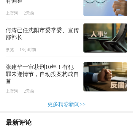
有调整
上官河
2天前
何涛已任沈阳市委常委、宣传
部部长
纵览
18小时前
张建华一审获刑10年！有犯
罪未遂情节，自动投案构成自
首
上官河
2天前
更多精彩新闻>>
最新评论