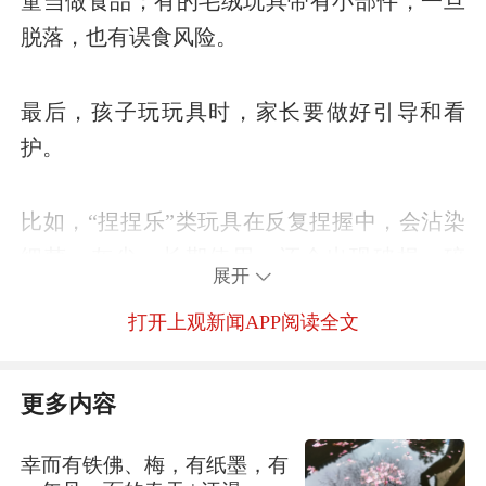
童当做食品；有的毛绒玩具带有小部件，一旦
脱落，也有误食风险。
最后，孩子玩玩具时，家长要做好引导和看
护。
比如，“捏捏乐”类玩具在反复捏握中，会沾染
细菌、灰尘；长期使用，还会出现破损、碎
展开
裂，掉落的细小碎片存在被孩子误食的风险。
打开上观新闻APP阅读全文
所以，家长要做好陪护和检查工作，及时淘汰
问题产品。
更多内容
未经正式授权严禁转载本文，侵权必究
幸而有铁佛、梅，有纸墨，有