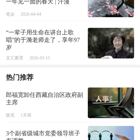
一年见一面的春天 | 汗漫
作者
任翀
笔会
2026-04-04
解放日报
互动频道
“一辈子用生命在讲台上歌
专业首席记者，《魔都嗲小姐》
唱”的于漪老师走了，享年97
主理人，记录城市之美，也调查
求证网络传言
岁
文汇教育
2026-03-15
热门推荐
郎福宽卸任西藏自治区政府副
主席
纵览
1天前
3个副省级城市党委领导班子