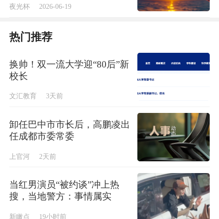
夜光杯
2026-06-19
热门推荐
换帅！双一流大学迎“80后”新
校长
文汇教育
3天前
卸任巴中市市长后，高鹏凌出
任成都市委常委
上官河
2天前
当红男演员“被约谈”冲上热
搜，当地警方：事情属实
新瞰点
19小时前