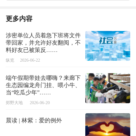
更多内容
涉密单位人员着急下班将文件
带回家，并允许好友翻阅，不
料好友已被策反……
纵览
2026-06-22
端午假期带娃去哪嗨？来廊下
生态园编龙舟门挂、喂小牛、
当“吃瓜少年”……
郊野大地
2026-06-20
晨读 | 林紫：爱的例外