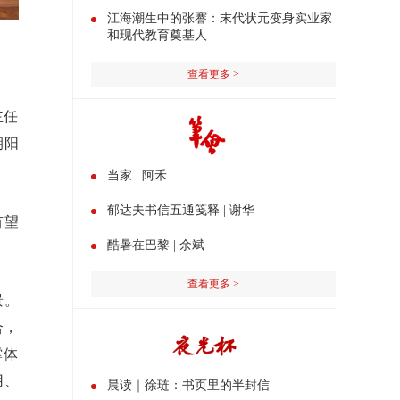
江海潮生中的张謇：末代状元变身实业家
和现代教育奠基人
查看更多 >
主任
朝阳
当家 | 阿禾
郁达夫书信五通笺释 | 谢华
有望
酷暑在巴黎 | 余斌
查看更多 >
景。
合，
撑体
用、
晨读｜徐琏：书页里的半封信