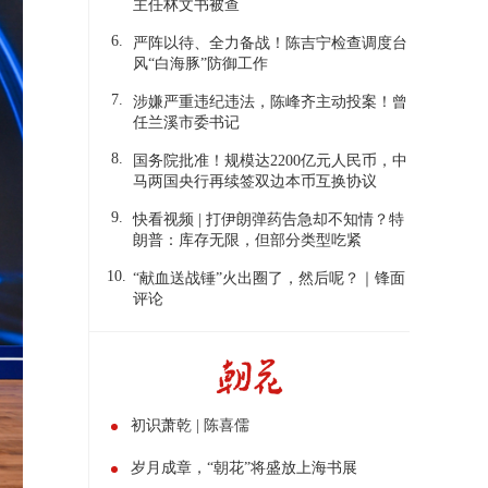
主任林文书被查
6.
严阵以待、全力备战！陈吉宁检查调度台
风“白海豚”防御工作
7.
涉嫌严重违纪违法，陈峰齐主动投案！曾
任兰溪市委书记
8.
国务院批准！规模达2200亿元人民币，中
马两国央行再续签双边本币互换协议
9.
快看视频 | 打伊朗弹药告急却不知情？特
朗普：库存无限，但部分类型吃紧
10.
“献血送战锤”火出圈了，然后呢？｜锋面
评论
初识萧乾 | 陈喜儒
岁月成章，“朝花”将盛放上海书展