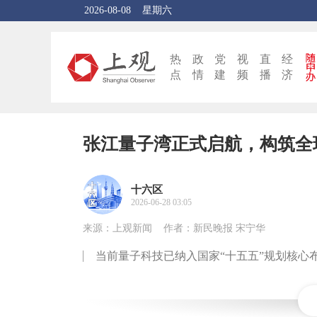
2026-08-08
星期六
热
政
党
视
直
经
点
情
建
频
播
济
张江量子湾正式启航，构筑全
十六区
2026-06-28 03:05
来源：上观新闻
作者：新民晚报 宋宁华
当前量子科技已纳入国家“十五五”规划核心