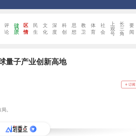
上
长
评
区
民
文
深
科
思
教
体
社
要
观
三
论
情
生
化
度
创
想
卫
育
会
闻
号
角
球量子产业创新高地
布局。