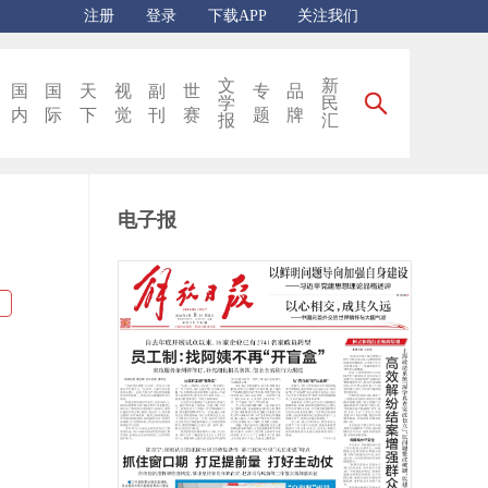
注册
登录
下载APP
关注我们
文
新
国
国
天
视
副
世
专
品
学
民
内
际
下
觉
刊
赛
题
牌
报
汇
电子报