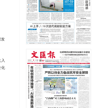
湾发
批入
业化