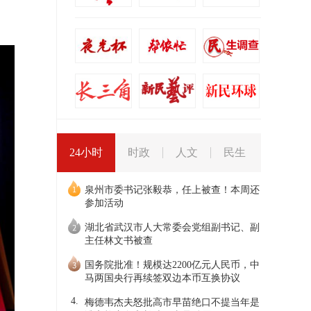
24小时
时政
人文
民生
泉州市委书记张毅恭，任上被查！本周还
参加活动
湖北省武汉市人大常委会党组副书记、副
主任林文书被查
国务院批准！规模达2200亿元人民币，中
马两国央行再续签双边本币互换协议
4.
梅德韦杰夫怒批高市早苗绝口不提当年是