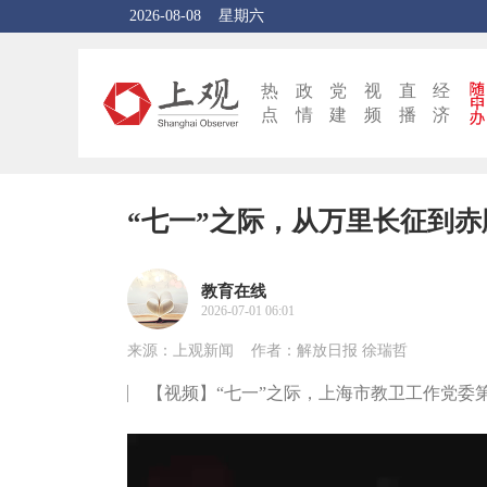
2026-08-08
星期六
热
政
党
视
直
经
点
情
建
频
播
济
“七一”之际，从万里长征到
教育在线
2026-07-01 06:01
来源：上观新闻
作者：解放日报 徐瑞哲
【视频】“七一”之际，上海市教卫工作党委