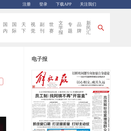
注册
登录
下载APP
关注我们
文
新
国
国
天
视
副
世
专
品
学
民
内
际
下
觉
刊
赛
题
牌
报
汇
电子报