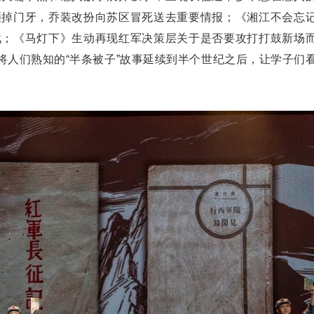
砸掉门牙，乔装改扮向苏区冒死送去重要情报；《湘江不会忘
战；《马灯下》生动再现红军决策层关于是否要攻打打鼓新场
将人们熟知的“半条被子”故事延续到半个世纪之后，让学子们