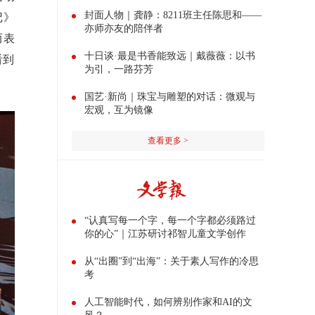
封面人物｜龚静：8211班主任陈思和——
记》
亦师亦友的陪伴者
而表
十日谈·最是书香能致远｜戴薇薇：以书
看到
为引，一路芬芳
国艺·新尚｜珠宝与雕塑的对话：微观与
宏观，互为镜像
查看更多 >
“认真写每一个字，每一个字都必须路过
你的心”｜江苏研讨祁智儿童文学创作
从“出圈”到“出海”：关于素人写作的冷思
考
人工智能时代，如何辨别作家和AI的文