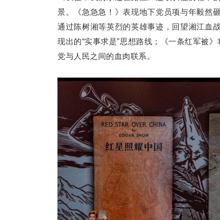
景。《急急急！》表现地下党员项与年毅然
通过陈树湘等英烈的英雄事迹，回望湘江血
现出的“实事求是”思想路线；《一条红军被》
党与人民之间的血肉联系。