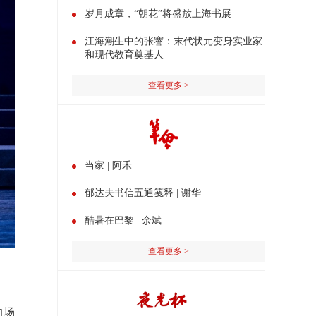
岁月成章，“朝花”将盛放上海书展
江海潮生中的张謇：末代状元变身实业家
和现代教育奠基人
查看更多 >
当家 | 阿禾
郁达夫书信五通笺释 | 谢华
酷暑在巴黎 | 余斌
查看更多 >
的场