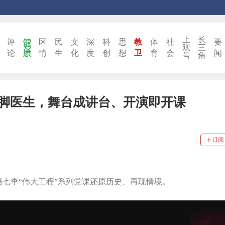
上
长
评
区
民
文
深
科
思
教
体
社
要
观
三
论
情
生
化
度
创
想
卫
育
会
闻
号
角
赤脚医生，舞台成讲台、开演即开课
第七季“伟大工程”系列党课还原历史、再现情境。