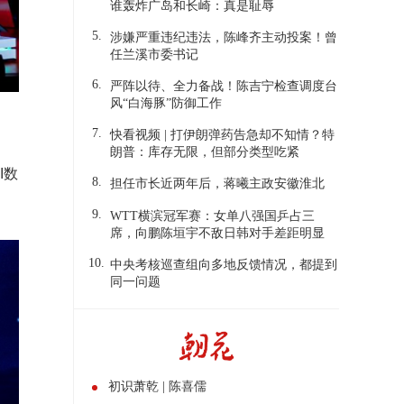
谁轰炸广岛和长崎：真是耻辱
5.
涉嫌严重违纪违法，陈峰齐主动投案！曾
任兰溪市委书记
6.
严阵以待、全力备战！陈吉宁检查调度台
风“白海豚”防御工作
7.
快看视频 | 打伊朗弹药告急却不知情？特
朗普：库存无限，但部分类型吃紧
I数
8.
担任市长近两年后，蒋曦主政安徽淮北
9.
WTT横滨冠军赛：女单八强国乒占三
席，向鹏陈垣宇不敌日韩对手差距明显
10.
中央考核巡查组向多地反馈情况，都提到
同一问题
初识萧乾 | 陈喜儒