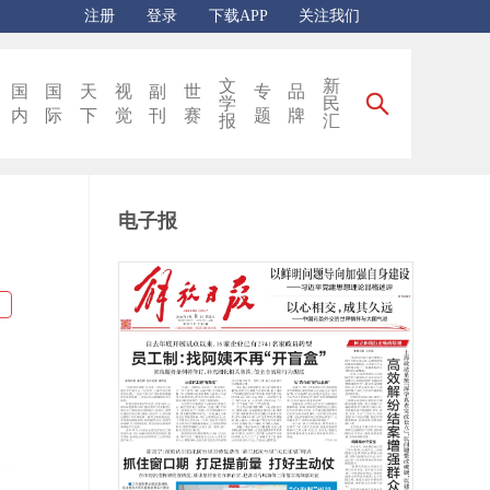
注册
登录
下载APP
关注我们
文
新
国
国
天
视
副
世
专
品
学
民
内
际
下
觉
刊
赛
题
牌
报
汇
电子报