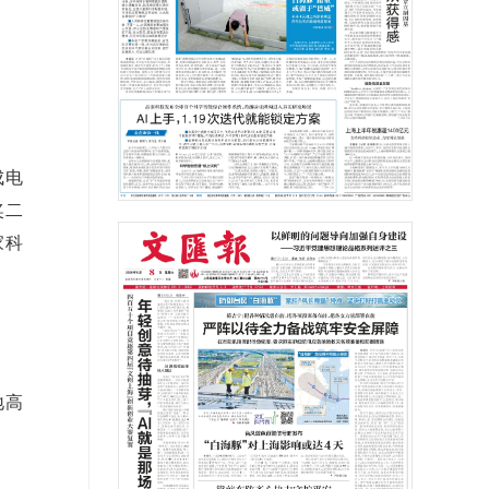
成电
奖二
家科
地高