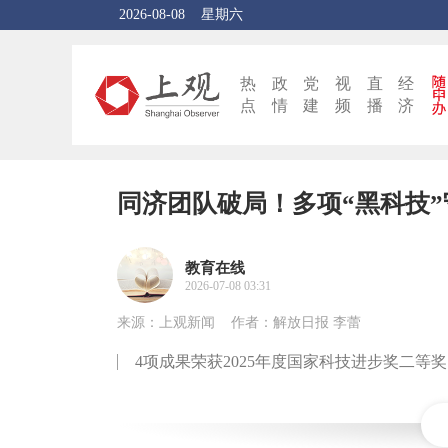
2026-08-08
星期六
热
政
党
视
直
经
点
情
建
频
播
济
同济团队破局！多项“黑科技
教育在线
2026-07-08 03:31
来源：上观新闻
作者：解放日报 李蕾
4项成果荣获2025年度国家科技进步奖二等