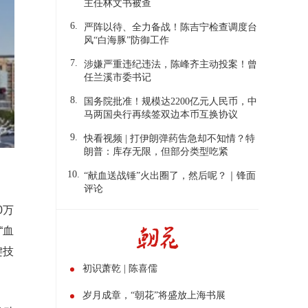
主任林文书被查
6.
严阵以待、全力备战！陈吉宁检查调度台
风“白海豚”防御工作
7.
涉嫌严重违纪违法，陈峰齐主动投案！曾
任兰溪市委书记
8.
国务院批准！规模达2200亿元人民币，中
马两国央行再续签双边本币互换协议
9.
快看视频 | 打伊朗弹药告急却不知情？特
朗普：库存无限，但部分类型吃紧
10.
“献血送战锤”火出圈了，然后呢？｜锋面
评论
0万
“血
键技
初识萧乾 | 陈喜儒
岁月成章，“朝花”将盛放上海书展