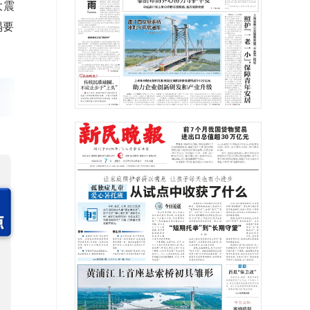
大震
塌要