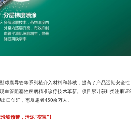
型球囊导管等系列植介入材料和器械，提高了产品远期安全性
血管阻塞性疾病精准诊疗技术革新。项目累计获III类注册证
现出口创汇，惠及患者450余万人。
滑坡预警，污泥“变宝”】