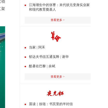
状动
江海潮生中的张謇：末代状元变身实业家
支架
和现代教育奠基人
查看更多 >
当家 | 阿禾
郁达夫书信五通笺释 | 谢华
酷暑在巴黎 | 余斌
查看更多 >
晨读｜徐琏：书页里的半封信