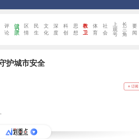
上
长
评
区
民
文
深
科
思
教
体
社
要
观
三
论
情
生
化
度
创
想
卫
育
会
闻
号
角
”守护城市安全
奖。