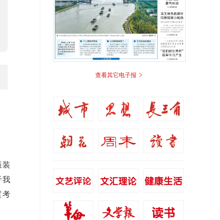
>
查看其它电子报
振装
于我
震考