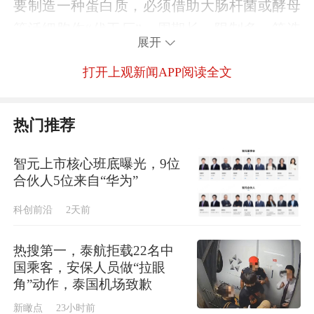
要制造一种蛋白质，必须借助大肠杆菌或酵母
等活细胞作“代工厂”，周期长、限制多，筛选
展开
靠“运气”，效率并不高。
打开上观新闻APP阅读全文
现在，这一切正在被一台机器改变。
热门推荐
在蛋白质设施现场，一台名为D2Pi-2.0的自动
智元上市核心班底曝光，9位
化装置格外引人注目。这是全球首台基于D2P
合伙人5位来自“华为”
无细胞蛋白质合成技术的高通量体外蛋白合成
科创前沿
2天前
智能制造装置，实现了100%自主知识产权的突
破。
热搜第一，泰航拒载22名中
国乘客，安保人员做“拉眼
角”动作，泰国机场致歉
“不再需要活细胞，只需在试管中加入原料和
新瞰点
23小时前
DNA模板，就能像工厂流水线一样精准产