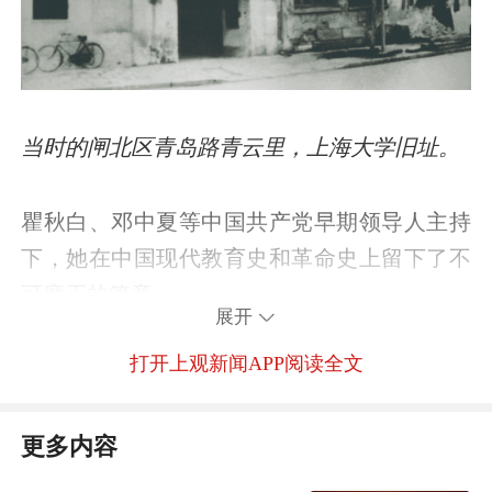
当时的闸北区青岛路青云里，上海大学旧址。
瞿秋白、邓中夏等中国共产党早期领导人主持
下，她在中国现代教育史和革命史上留下了不
可磨灭的篇章。
展开
打开上观新闻APP阅读全文
上海大学，中国共产党创办的第一所“红色学
府”，由此起步。
更多内容
从“弄堂大学”，到各地青年慕名而来的“革命