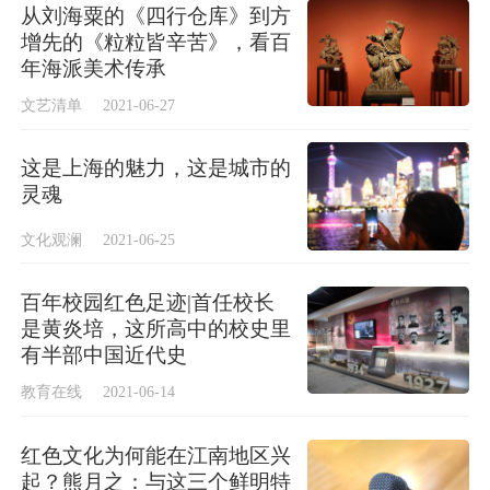
从刘海粟的《四行仓库》到方
学府”
增先的《粒粒皆辛苦》，看百
年海派美术传承
文艺清单
2021-06-27
这是上海的魅力，这是城市的
灵魂
文化观澜
2021-06-25
百年校园红色足迹|首任校长
是黄炎培，这所高中的校史里
有半部中国近代史
教育在线
2021-06-14
上海大学遗址纪念墙
红色文化为何能在江南地区兴
起？熊月之：与这三个鲜明特