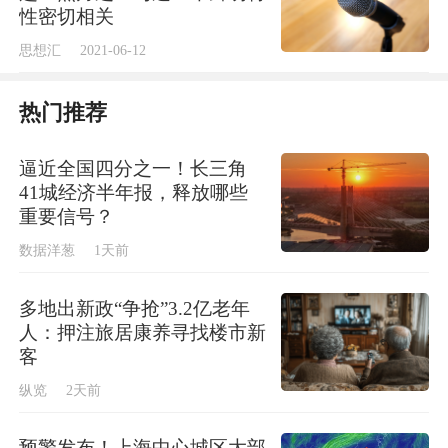
性密切相关
如今地址为青云路323号的上海市第六十中
思想汇
2021-06-12
学，其所在地当时属于老闸北的青岛路青云
里，在校内操场西北侧，设立有一处上海大学
热门推荐
遗址纪念墙。
逼近全国四分之一！长三角
回首百年，最初，上海大学的硬件设施极其简
41城经济半年报，释放哪些
重要信号？
陋，校舍是青云坊一座老式石库门，两层楼共
数据洋葱
1天前
十间房，弄堂门便是校门，“弄堂大学”由此得
名。1923年4月，邵力子偕同于右任在四马路
多地出新政“争抢”3.2亿老年
（今上海市福州路）同兴楼邀约李大钊商谈校
人：押注旅居康养寻找楼市新
务。1922年至1927年间的办学历程，蕴藏着极
客
为丰富的红色密码。
纵览
2天前
预警发布！上海中心城区大部