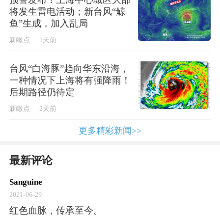
上海大学历史系副教授张元隆研究，当时邓中
将发生雷电活动；新台风“鲸
夏以北大青年学生的杰出代表身份，参与共产
鱼”生成，加入乱局
党北京发起组，成为中国共产党的早期领导人
新瞰点
1天前
之一；以开展平民教育、领导中国工人运动，
成为终身的职业革命家。1923年春，邓中夏经
台风“白海豚”趋向华东沿海，
一种情况下上海将有强降雨！
李大钊介绍，应上海大学校长于右任之聘，到
后期路径仍待定
上大任总务长（即校务长）。他在上海大学主
新瞰点
2天前
持校务工作将近两年，把这所不起眼的“弄堂大
更多精彩新闻>>
学”，改造成为闻名遐迩的培养国民革命人才的
红色学府。
最新评论
Sanguine
2021-06-29
红色血脉，传承至今。