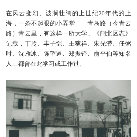
在风云变幻、波澜壮阔的上世纪20年代的上
海，一条不起眼的小弄堂——青岛路（今青云
路）青云里，有这样一所大学。《闸北区志》
记载，丁玲、丰子恺、王稼祥、朱光潜、任弼
时、沈雁冰、陈望道、郑振铎、俞平伯等知名
人士都曾在此学习或工作过。