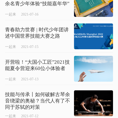
余名青少年体验“技能嘉年华”
一起来
2021-07-16
青春助力世赛 | 时代少年团讲
述中国世界技能大赛之路
一起来
2021-07-15
开营啦！“大国小工匠”2021技
能夏令营迎来60位小体验者
一起来
2021-07-13
技能与传承丨如何破解古琴余
音绕梁的奥秘？当代人有了不
同于苏轼的对策
一起来
2021-07-12