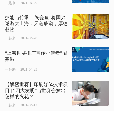
一起来
2021-04-29
技能与传承 | “陶瓷鱼”蒋国兴
遨游大上海：天道酬勤，厚德
载物
一起来
2021-04-28
“上海世赛推广宣传小使者”招
募啦！
一起来
2021-04-23
【解密世赛】印刷媒体技术项
目 | “四大发明”与世赛会擦出
怎样的火花？
一起来
2021-04-12