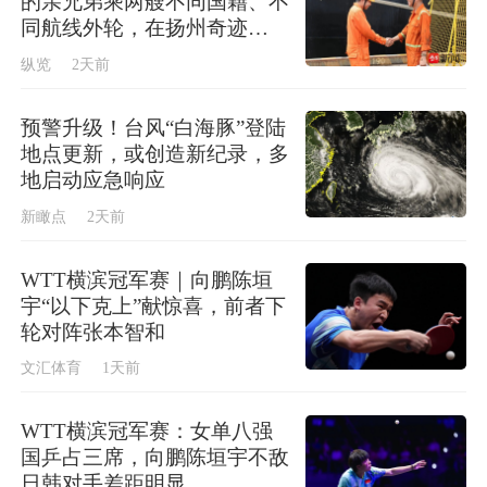
的亲兄弟乘两艘不同国籍、不
实力为核心加快发展，夯实国家安全的实力基
同航线外轮，在扬州奇迹
础。只有实现高质量发展，国家安全才更有保
般“偶遇”
纵览
2天前
障。为此，要以辩证思维看待新机遇新挑战，
以畅通国民经济循环为主构建新发展格局，以
预警升级！台风“白海豚”登陆
科技创新催生新发展动能，以深化改革激发发
地点更新，或创造新纪录，多
地启动应急响应
展活力，以高水平对外开放打造国际合作和竞
争新优势，以共建共治共享拓展社会发展新局
新瞰点
2天前
面。
WTT横滨冠军赛｜向鹏陈垣
宇“以下克上”献惊喜，前者下
二、实现高水平安全，不断提升“安全力”
轮对阵张本智和
文汇体育
1天前
没有稳定的国内环境与和平的国际环境，发展
WTT横滨冠军赛：女单八强
就得不到保证。面对波谲云诡的国际形势和复
国乒占三席，向鹏陈垣宇不敌
杂战略环境，无论是政治、军事等传统安全问
日韩对手差距明显