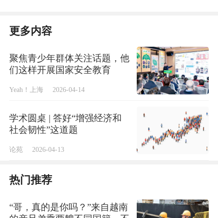
领域关键环节改革任务仍然艰巨，国家安全治
理还有弱项。必须要以推动高质量发展为主
更多内容
题，以深化供给侧结构性改革为主线，以改革
创新为根本动力，以满足人民日益增长的美好
聚焦青少年群体关注话题，他
们这样开展国家安全教育
生活需要为根本目的，加快构建以国内大循环
为主体、国内国际双循环相互促进的新发展格
Yeah！上海
2026-04-14
局。为此，应切实处理好发展与安全的辩证关
学术圆桌 | 答好“增强经济和
系，实现“双轮驱动”，要在发展中更多考虑安
社会韧性”这道题
全因素，努力形成在发展中保安全、在安全中
论苑
2026-04-13
促发展的格局。
热门推荐
不断提升“发展力”，就要增强加快发展的政治
定力，扭住加快发展的关键环节，以增强综合
“哥，真的是你吗？”来自越南