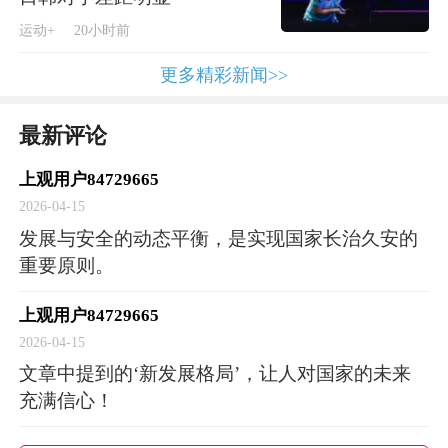
题，还是生物、科技等非传统安全问题，如遇
运动+
20小时前
重大风险防范不及、应对不力，就会对发展造
更多精彩新闻>>
成影响。
最新评论
要加强法治思维，坚持依法维护国家安全。以
上观用户84729665
新安全格局保障新发展格局，离不开法治的支
2026-04-15
撑与维护。要完善各重要领域国家安全政策，
发展与安全的动态平衡，是实现国家长治久安的
健全国家安全法律法规，把法治贯穿于维护国
重要原则。
家安全的全过程。只有依法维护国家安全，才
上观用户84729665
能有效应对一系列重大风险挑战，保持我国国
2026-04-15
家安全大局稳定，捍卫国家主权、安全、发展
文章中提到的‘新发展格局’，让人对国家的未来
利益。
充满信心！