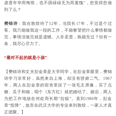
虚度年华而悔恨，也不因碌碌无为而羞愧”，您觉得您做
到了么？
樊锦诗
：我在敦煌待了52年，当院长17年，不过是个过
客。我只能做我这一段的工作，不能奢望把什么事情都做
完，事情没做完就是遗憾。人非圣贤，孰能无过？但有一
条，我尽心尽力了。
“最对不起的就是小孩”
【樊锦诗和丈夫彭金章是大学同学，在彭金章眼里，樊锦
诗学习非常好，虽然来自上海，却没有骄娇二气。1967
年，两人在彭金章的宿舍里挂了一张毛主席像，买了点
糖、瓜子和烟，唱个《东方红》就把婚结了。婚后，两人
为把工作地放在何处而长期“拉锯”。直到1986年，彭金
章“投降”，放弃在武汉大学的专业来到敦煌，一家人才真
正团聚。】