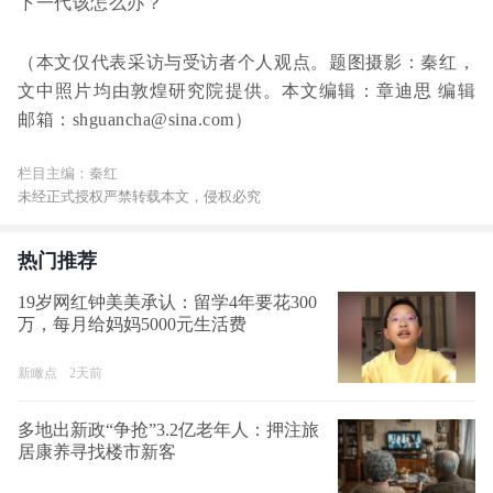
下一代该怎么办？
（本文仅代表采访与受访者个人观点。题图摄影：秦红，
文中照片均由敦煌研究院提供。本文编辑：章迪思 编辑
邮箱：shguancha@sina.com）
栏目主编：秦红
未经正式授权严禁转载本文，侵权必究
热门推荐
19岁网红钟美美承认：留学4年要花300
万，每月给妈妈5000元生活费
新瞰点
2天前
多地出新政“争抢”3.2亿老年人：押注旅
居康养寻找楼市新客