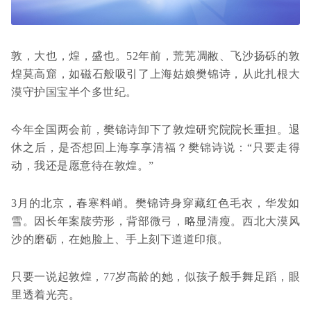
敦，大也，煌，盛也。52年前，荒芜凋敝、飞沙扬砾的敦
煌莫高窟，如磁石般吸引了上海姑娘樊锦诗，从此扎根大
漠守护国宝半个多世纪。
今年全国两会前，樊锦诗卸下了敦煌研究院院长重担。退
休之后，是否想回上海享享清福？樊锦诗说：“只要走得
动，我还是愿意待在敦煌。”
3月的北京，春寒料峭。樊锦诗身穿藏红色毛衣，华发如
雪。因长年案牍劳形，背部微弓，略显清瘦。西北大漠风
沙的磨砺，在她脸上、手上刻下道道印痕。
只要一说起敦煌，77岁高龄的她，似孩子般手舞足蹈，眼
里透着光亮。