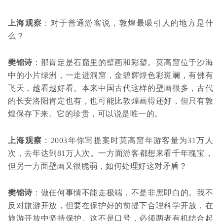
上海观察
：对于普通游客说，敦煌最吸引人的地方是什
么？
樊锦诗
：那肯定是石窟里的壁画和彩塑。莫高窟位于沙海
中的小片绿洲，一走进洞窟，金碧辉煌色彩斑斓，有佛有
飞天，越看越好看。本来中国古代这样的壁画很多，古代
的长安洛阳肯定也有，也可能比敦煌画得还好，但只有敦
煌保存下来。它的珍贵，可以说是唯一的。
上海观察
：2003年你写提案时莫高窟年游客量为31万人
次，去年达到81万人次。一方面游客都想来看千年瑰宝，
但另一方面壁画又很脆弱，如何处理好这对矛盾？
樊锦诗
：做任何事情不能走极端，不是非黑即白的。我不
反对旅游开放，但要在保护好的前提下合理科学开放，在
旅游开放中坚持保护。这不是口号，必须两者有机结合起