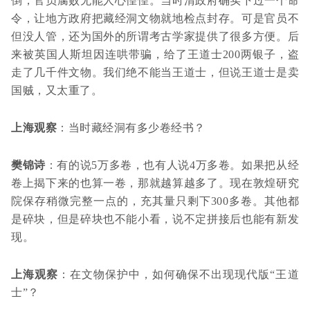
倒，官员腐败无能人心惶惶。当时清政府确实下过一个命
令，让地方政府把藏经洞文物就地检点封存。可是官员不
但没人管，还为国外的所谓考古学家提供了很多方便。后
来被英国人斯坦因连哄带骗，给了王道士200两银子，盗
走了几千件文物。我们绝不能当王道士，但说王道士是卖
国贼，又太重了。
上海观察
：当时藏经洞有多少卷经书？
樊锦诗
：有的说5万多卷，也有人说4万多卷。如果把从经
卷上揭下来的也算一卷，那就越算越多了。现在敦煌研究
院保存稍微完整一点的，充其量只剩下300多卷。其他都
是碎块，但是碎块也不能小看，说不定拼接后也能有新发
现。
上海观察
：在文物保护中，如何确保不出现现代版“王道
士”？